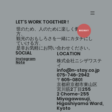
LET'S WORK TOGETHER !
世のため、人のために楽しく働ける
RECRUIT
方、
観光のおもしろさを一緒にカタチにし
ていける方、
是非お気軽にお問い合わせください。
SOCIAL
LOCATION
Instagram
株式会社ニシザワステ
Note
イ
info@n-stay.co.jp
075-746-2942
〒605-0801
京都府京都市東山区
宮川筋2丁目255
2 Chome-255
Miyagawasuji,
Higashiyama Ward,
Kyoto