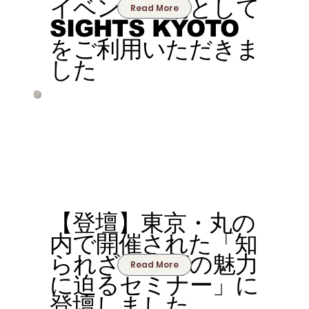
イベント会場として
Read More
SIGHTS KYOTO
をご利用いただきま
した
【登壇】東京・丸の
内で開催された「知
られざる京都の魅力
Read More
に迫るセミナー」に
登壇しました