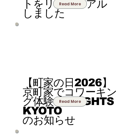
トをリニューアル
Read More
しました
【町家の日2026】
京町家でコワーキン
グ体験 at SIGHTS
Read More
KYOTO
のお知らせ