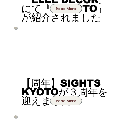
にて『1/KYOTO』
Read More
が紹介されました
【周年】SIGHTS
KYOTOが３周年を
迎えました
Read More