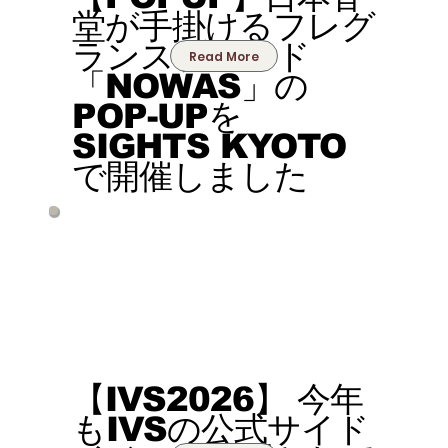
堂が手掛けるフレグ
ランスブランド
Read More
「NOWAS」の
POP-UPを
SIGHTS KYOTO
で開催しました
【IVS2026】 今年
もIVSの公式サイド