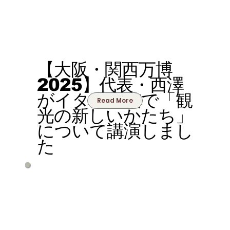
【大阪・関西万博
2025】代表・西澤
がイタリア館で「観
Read More
光の新しいかたち」
について講演しまし
た