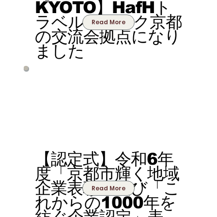
KYOTO】HafHト
ラベルウィーク京都
Read More
の交流会拠点になり
ました
【認定式】令和6年
度「京都市輝く地域
企業表彰」及び「こ
Read More
れからの1000年を