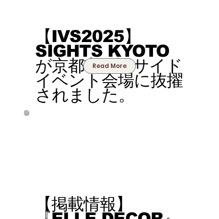
【IVS2025】
SIGHTS KYOTO
が京都市公認サイド
Read More
イベント会場に抜擢
されました。
【掲載情報】
『ELLE DECOR』