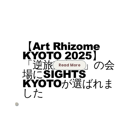
【Art Rhizome
KYOTO 2025】
「逆旅京都 2」の会
Read More
場にSIGHTS
KYOTOが選ばれま
した