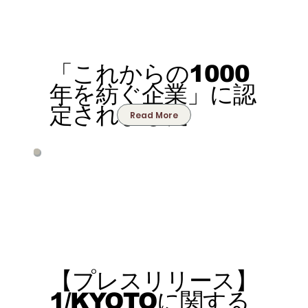
「これからの1000
年を紡ぐ企業」に認
定されました
Read More
【プレスリリース】
1/KYOTOに関する