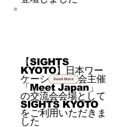
【SIGHTS
KYOTO】日本ワー
ケーション協会主催
Read More
「Meet Japan」
の交流会会場として
SIGHTS KYOTO
をご利用いただきま
した