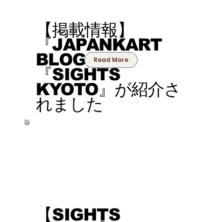
【掲載情報】
『JAPANKART
BLOG』にて
Read More
『SIGHTS
KYOTO』が紹介さ
れました
【SIGHTS