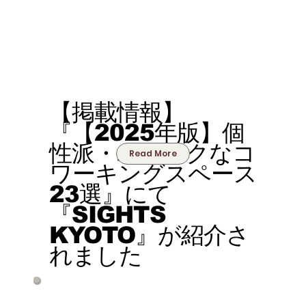
【掲載情報】
『【2025年版】個
性派・ユニークなコ
Read More
ワーキングスペース
23選』にて
『SIGHTS
KYOTO』が紹介さ
れました