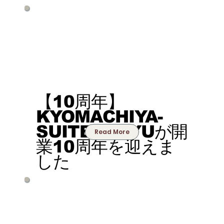
【10周年】
KYOMACHIYA-
SUITE RIKYUが開
Read More
業10周年を迎えま
した