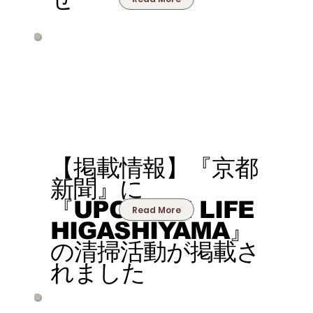
【掲載情報】『京都
新聞』に
『UPCYCLE LIFE
Read More
HIGASHIYAMA』
の清掃活動が掲載さ
れました