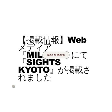
【掲載情報】Web
メディア
『MILOKU』にて
Read More
『SIGHTS
KYOTO』が掲載さ
れました