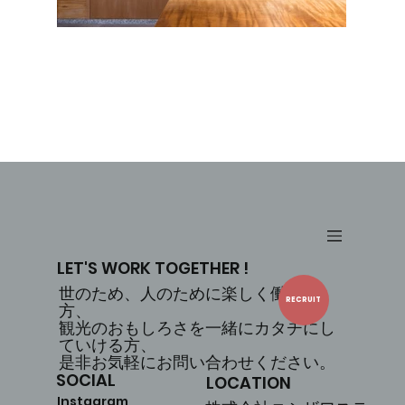
LET'S WORK TOGETHER !
世のため、人のために楽しく働ける
RECRUIT
方、
観光のおもしろさを一緒にカタチにし
ていける方、
是非お気軽にお問い合わせください。
SOCIAL
LOCATION
Instagram