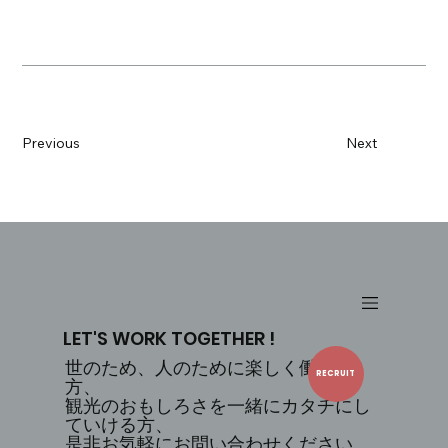
Previous
Next
LET'S WORK TOGETHER !
世のため、人のために楽しく働ける
RECRUIT
方、
観光のおもしろさを一緒にカタチにし
ていける方、
是非お気軽にお問い合わせください。