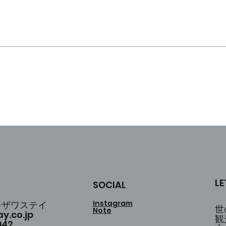
LE
SOCIAL
Instagram
シザワステイ
世
Note
y.co.jp
観
942