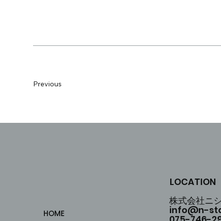
Previous
LOCATION
株式会社ニ
info@n-sta
HOME
075-746-2