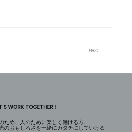
Next
T'S WORK TOGETHER !
のため、人のために楽しく働ける方、
光のおもしろさを一緒にカタチにしていける