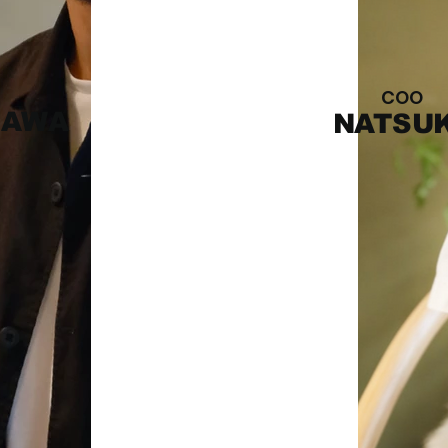
COO
ZAWA
NATSUK