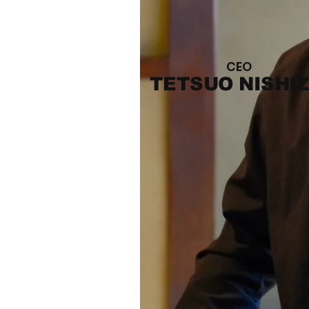
CEO
TETSUO NISHI