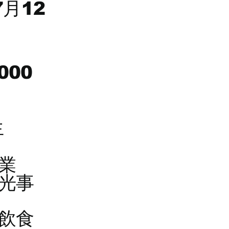
7月12
,000
生
業
光事
飲食