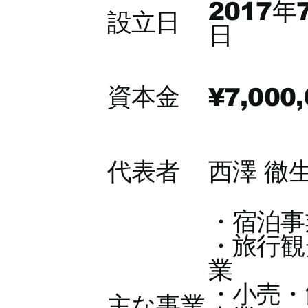
2017年
設立日
日
資本金
¥7,000
代表者
西澤 徹
・宿泊事
・旅行観
業
・小売・
主な事業