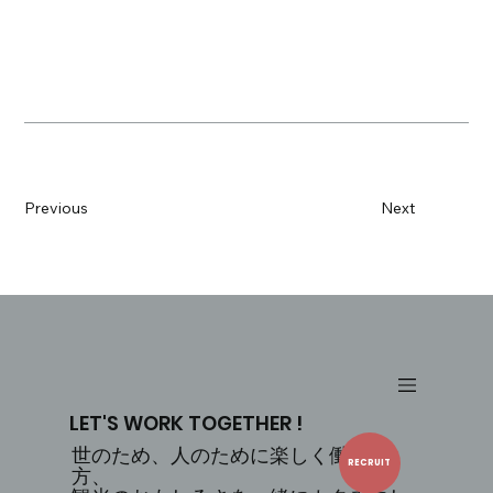
Previous
Next
LET'S WORK TOGETHER !
世のため、人のために楽しく働ける
RECRUIT
方、