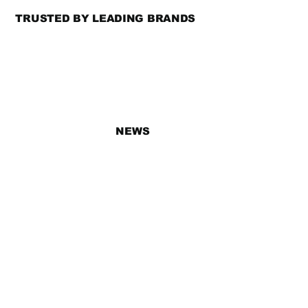
TRUSTED BY LEADING BRANDS
NEWS
2026年8月1日
【POPUP】日本香堂が手掛けるフレグランスブランド「NOWAS」のPOP-UPをSIGHTS KYOTOで開催しました
2026年7月15日
【IVS2026】 今年もIVSの公式サイドイベント会場としてSIGHTS KYOTOをご利用いただきました
2026年6月15日
【登壇】東京・丸の内で開催された「知られざる京都の魅力に迫るセミナー」に登壇しました
2026年6月13日
【SIGHTS KYOTO】日本ワーケーション協会主催「Meet Japan」の交流会会場としてSIGHTS KYOTOをご利用いただきました
2026年5月1日
【10周年】KYOMACHIYA-SUITE RIKYUが開業10周年を迎えました